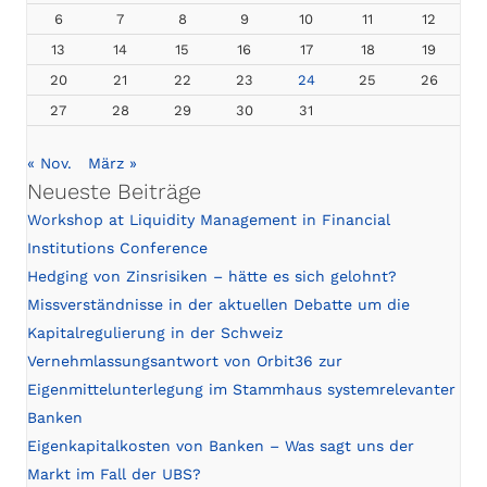
6
7
8
9
10
11
12
13
14
15
16
17
18
19
20
21
22
23
24
25
26
27
28
29
30
31
« Nov.
März »
Neueste Beiträge
Workshop at Liquidity Management in Financial
Institutions Conference
Hedging von Zinsrisiken – hätte es sich gelohnt?
Missverständnisse in der aktuellen Debatte um die
Kapitalregulierung in der Schweiz
Vernehmlassungsantwort von Orbit36 zur
Eigenmittelunterlegung im Stammhaus systemrelevanter
Banken
Eigenkapitalkosten von Banken – Was sagt uns der
Markt im Fall der UBS?