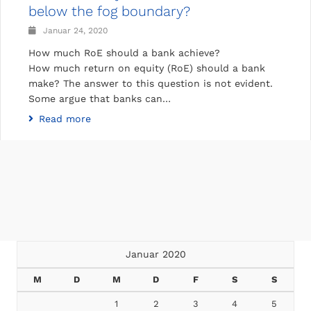
below the fog boundary?
Januar 24, 2020
How much RoE should a bank achieve?
How much return on equity (RoE) should a bank
make? The answer to this question is not evident.
Some argue that banks can…
Read more
Januar 2020
M
D
M
D
F
S
S
1
2
3
4
5