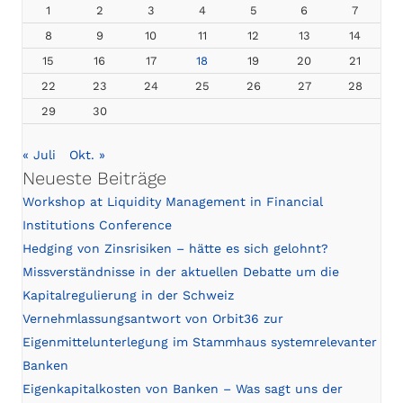
1
2
3
4
5
6
7
8
9
10
11
12
13
14
15
16
17
18
19
20
21
22
23
24
25
26
27
28
29
30
« Juli
Okt. »
Neueste Beiträge
Workshop at Liquidity Management in Financial
Institutions Conference
Hedging von Zinsrisiken – hätte es sich gelohnt?
Missverständnisse in der aktuellen Debatte um die
Kapitalregulierung in der Schweiz
Vernehmlassungsantwort von Orbit36 zur
Eigenmittelunterlegung im Stammhaus systemrelevanter
Banken
Eigenkapitalkosten von Banken – Was sagt uns der