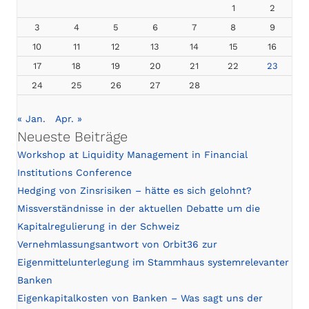
1
2
3
4
5
6
7
8
9
10
11
12
13
14
15
16
17
18
19
20
21
22
23
24
25
26
27
28
« Jan.
Apr. »
Neueste Beiträge
Workshop at Liquidity Management in Financial
Institutions Conference
Hedging von Zinsrisiken – hätte es sich gelohnt?
Missverständnisse in der aktuellen Debatte um die
Kapitalregulierung in der Schweiz
Vernehmlassungsantwort von Orbit36 zur
Eigenmittelunterlegung im Stammhaus systemrelevanter
Banken
Eigenkapitalkosten von Banken – Was sagt uns der