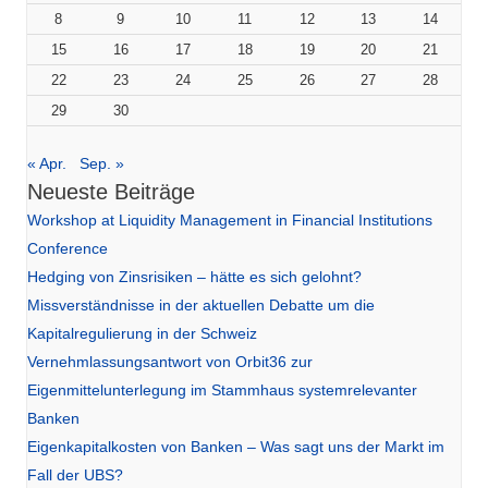
8
9
10
11
12
13
14
15
16
17
18
19
20
21
22
23
24
25
26
27
28
29
30
« Apr.
Sep. »
Neueste Beiträge
Workshop at Liquidity Management in Financial Institutions
Conference
Hedging von Zinsrisiken – hätte es sich gelohnt?
Missverständnisse in der aktuellen Debatte um die
Kapitalregulierung in der Schweiz
Vernehmlassungsantwort von Orbit36 zur
Eigenmittelunterlegung im Stammhaus systemrelevanter
Banken
Eigenkapitalkosten von Banken – Was sagt uns der Markt im
Fall der UBS?