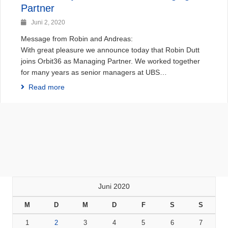
Partner
Juni 2, 2020
Message from Robin and Andreas:
With great pleasure we announce today that Robin Dutt
joins Orbit36 as Managing Partner. We worked together
for many years as senior managers at UBS…
Read more
Juni 2020
M
D
M
D
F
S
S
1
2
3
4
5
6
7