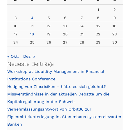
1
2
3
4
5
6
7
8
9
10
11
12
13
14
15
16
17
18
19
20
21
22
23
24
25
26
27
28
29
30
« Okt.
Dez. »
Neueste Beiträge
Workshop at Liquidity Management in Financial
Institutions Conference
Hedging von Zinsrisiken – hätte es sich gelohnt?
Missverständnisse in der aktuellen Debatte um die
Kapitalregulierung in der Schweiz
Vernehmlassungsantwort von Orbit36 zur
Eigenmittelunterlegung im Stammhaus systemrelevanter
Banken