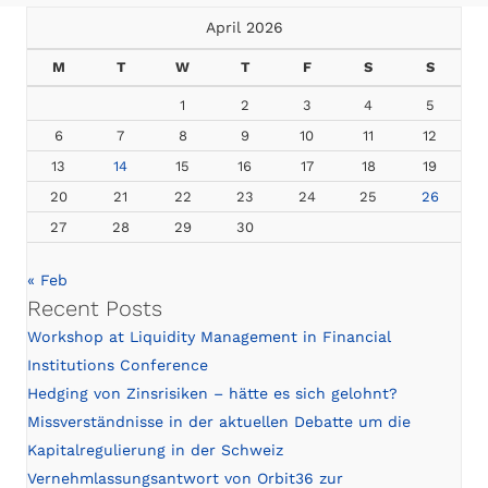
April 2026
M
T
W
T
F
S
S
1
2
3
4
5
6
7
8
9
10
11
12
13
14
15
16
17
18
19
20
21
22
23
24
25
26
27
28
29
30
« Feb
Recent Posts
Workshop at Liquidity Management in Financial
Institutions Conference
Hedging von Zinsrisiken – hätte es sich gelohnt?
Missverständnisse in der aktuellen Debatte um die
Kapitalregulierung in der Schweiz
Vernehmlassungsantwort von Orbit36 zur