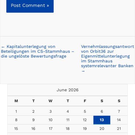
← Kapitalunterlegung von
Vernehmlassungsantwort
Posts
Beteiligungen im CS-Stammhaus –
von Orbit36 zur
navigation
die ungelöste Bewertungsfrage
Eigenmittelunterlegung
im Stammhaus
systemrelevanter Banken
→
June 2026
M
T
W
T
F
S
S
1
2
3
4
5
6
7
8
9
10
11
12
13
14
15
16
17
18
19
20
21