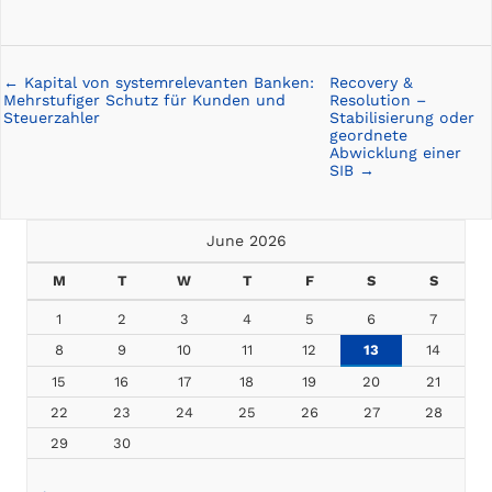
← Kapital von systemrelevanten Banken:
Recovery &
Posts
Mehrstufiger Schutz für Kunden und
Resolution –
navigation
Steuerzahler
Stabilisierung oder
geordnete
Abwicklung einer
SIB →
June 2026
M
T
W
T
F
S
S
1
2
3
4
5
6
7
8
9
10
11
12
13
14
15
16
17
18
19
20
21
22
23
24
25
26
27
28
29
30